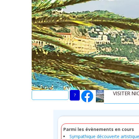
Skip
to
main
content
VISITER NI
Parmi les évènements en cours
Sympathique découverte artistique