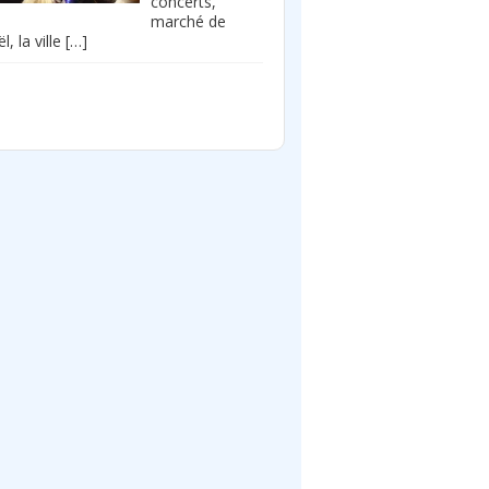
concerts,
marché de
l, la ville
[…]