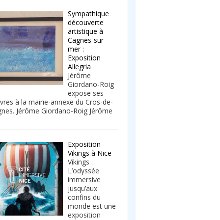
Sympathique
découverte
artistique à
Cagnes-sur-
mer :
Exposition
Allegria
Jérôme
Giordano-Roig
expose ses
res à la mairie-annexe du Cros-de-
nes. Jérôme Giordano-Roig Jérôme
Exposition
Vikings à Nice
Vikings :
L’odyssée
immersive
jusqu’aux
confins du
monde est une
exposition