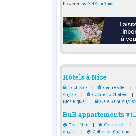
Powered by
GetYourGuide
Hôtels à Nice
🏨 Tout Nice
|
🏨 Centre ville
|
Anglais
|
🏨 Colline du Château
Nice Riquier
|
🏨 Gare Saint August
BnB appartements vill
🏠 Tout Nice
|
🏠 Centre ville
|
Anglais
|
🏠 Colline du Château