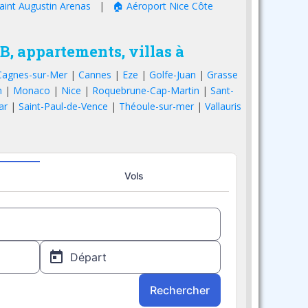
aint Augustin Arenas
|
🏠 Aéroport Nice Côte
nB, appartements, villas à
Cagnes-sur-Mer
|
Cannes
|
Eze
|
Golfe-Juan
|
Grasse
n
|
Monaco
|
Nice
|
Roquebrune-Cap-Martin
|
Sant-
ar
|
Saint-Paul-de-Vence
|
Théoule-sur-mer
|
Vallauris