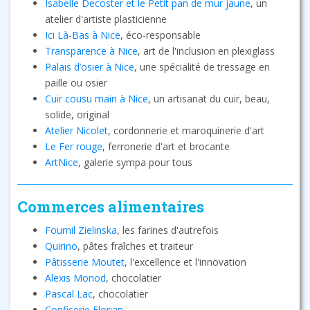
Isabelle Decoster et le Petit pan de mur jaune
, un
atelier d'artiste plasticienne
Ici Là-Bas à Nice
, éco-responsable
Transparence à Nice
, art de l'inclusion en plexiglass
Palais d’osier à Nice
, une spécialité de tressage en
paille ou osier
Cuir cousu main à Nice
, un artisanat du cuir, beau,
solide, original
Atelier Nicolet
, cordonnerie et maroquinerie d'art
Le Fer rouge
, ferronerie d'art et brocante
ArtNice
, galerie sympa pour tous
Commerces alimentaires
Fournil Zielinska
, les farines d'autrefois
Quirino
, pâtes fraîches et traiteur
Pâtisserie Moutet
, l'excellence et l'innovation
Alexis Monod
, chocolatier
Pascal Lac
, chocolatier
Confiserie Florian