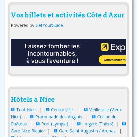
Vos billets et activités Côte d'Azur
Powered by
GetYourGuide
Hôtels à Nice
🏨 Tout Nice
|
🏨 Centre ville
|
🏨 Vieille ville (Vieux
Nice)
|
🏨 Promenade des Anglais
|
🏨 Colline du
Château
|
🏨 Port (Lympia)
|
🏨 La gare (Thiers)
|
🏨
Gare Nice Riquier
|
🏨 Gare Saint Augustin / Arenas
|