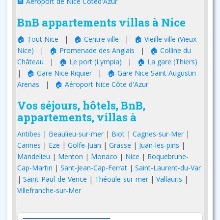
🏨 Aéroport de Nice Côted'Azur
BnB appartements villas à Nice
🏠 Tout Nice
|
🏠 Centre ville
|
🏠 Vieille ville (Vieux
Nice)
|
🏠 Promenade des Anglais
|
🏠 Colline du
Château
|
🏠 Le port (Lympia)
|
🏠 La gare (Thiers)
|
🏠 Gare Nice Riquier
|
🏠 Gare Nice Saint Augustin
Arenas
|
🏠 Aéroport Nice Côte d'Azur
Vos séjours, hôtels, BnB,
appartements, villas à
Antibes
|
Beaulieu-sur-mer
|
Biot
|
Cagnes-sur-Mer
|
Cannes
|
Eze
|
Golfe-Juan
|
Grasse
|
Juan-les-pins
|
Mandelieu
|
Menton
|
Monaco
|
Nice
|
Roquebrune-
Cap-Martin
|
Sant-Jean-Cap-Ferrat
|
Saint-Laurent-du-Var
|
Saint-Paul-de-Vence
|
Théoule-sur-mer
|
Vallauris
|
Villefranche-sur-Mer