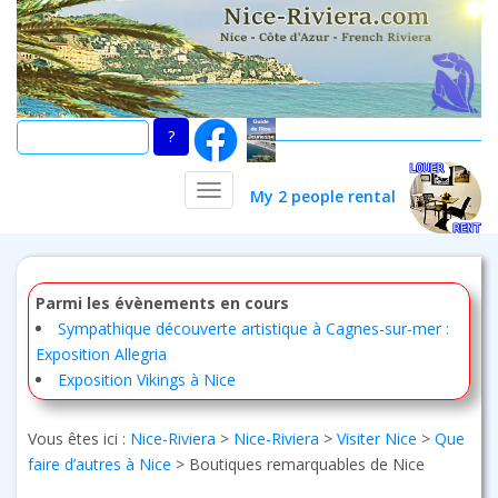
Skip
to
main
content
TOGGLE NAVIGATION
My 2 people rental
Parmi les évènements en cours
Sympathique découverte artistique à Cagnes-sur-mer :
Exposition Allegria
Exposition Vikings à Nice
Vous êtes ici :
Nice-Riviera
>
Nice-Riviera
>
Visiter Nice
>
Que
faire d’autres à Nice
>
Boutiques remarquables de Nice