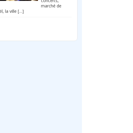
concerts,
marché de
l, la ville
[…]