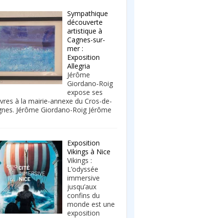
Sympathique
découverte
artistique à
Cagnes-sur-
mer :
Exposition
Allegria
Jérôme
Giordano-Roig
expose ses
res à la mairie-annexe du Cros-de-
nes. Jérôme Giordano-Roig Jérôme
Exposition
Vikings à Nice
Vikings :
L’odyssée
immersive
jusqu’aux
confins du
monde est une
exposition