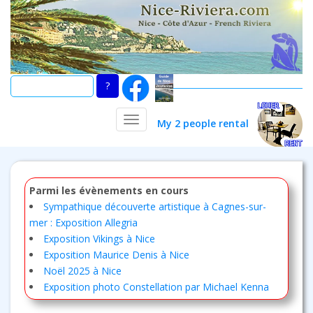
Skip
to
main
content
TOGGLE NAVIGATION
My 2 people rental
Parmi les évènements en cours
Sympathique découverte artistique à Cagnes-sur-
mer : Exposition Allegria
Exposition Vikings à Nice
Exposition Maurice Denis à Nice
Noël 2025 à Nice
Exposition photo Constellation par Michael Kenna