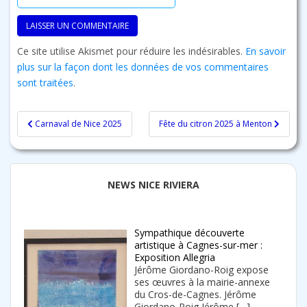
Ce site utilise Akismet pour réduire les indésirables.
En savoir
plus sur la façon dont les données de vos commentaires
sont traitées
.
Navigation
Carnaval de Nice 2025
Fête du citron 2025 à Menton
de
l’article
NEWS NICE RIVIERA
Sympathique découverte
artistique à Cagnes-sur-mer :
Exposition Allegria
Jérôme Giordano-Roig expose
ses œuvres à la mairie-annexe
du Cros-de-Cagnes. Jérôme
Giordano-Roig Jérôme
[…]