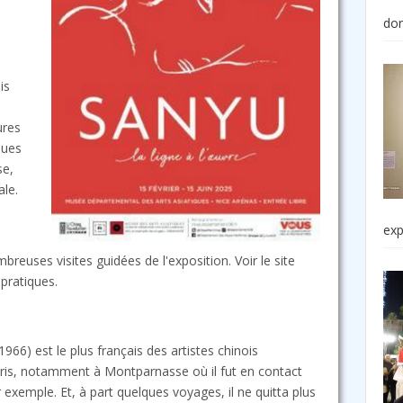
do
is
ures
ques
se,
le.
exp
uses visites guidées de l'exposition. Voir le site
 pratiques.
66) est le plus français des artistes chinois
Paris, notamment à Montparnasse où il fut en contact
exemple. Et, à part quelques voyages, il ne quitta plus