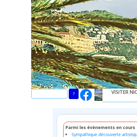
Skip
to
main
content
VISITER NI
Parmi les évènements en cours
Sympathique découverte artistiq