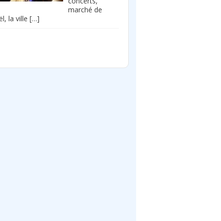
concerts,
marché de
l, la ville
[…]