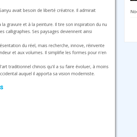
Sanyu avait besoin de liberté créatrice. Il admirait
Noë
a gravure et à la peinture. Il tire son inspiration du nu
es calligraphies. Ses paysages deviennent ainsi
résentation du réel, mais recherche, innove, réinvente
fondeur et aux volumes. Il simplifie les formes pour n'en
art traditionnel chinois qu'il a su faire évoluer, à moins
 occidental auquel il apporta sa vision moderniste.
s