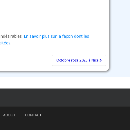
 indésirables.
En savoir plus sur la façon dont les
aitées
.
Octobre rose 2023 à Nice
ABOUT
CONTACT