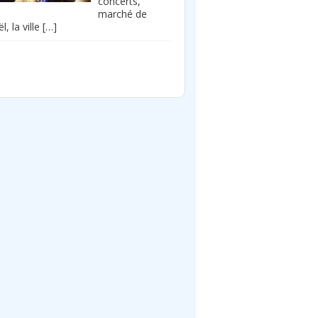
concerts,
marché de
l, la ville
[…]