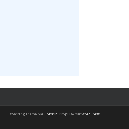
sparkling Thème par
Colorlib
. Propulsé par
WordPress