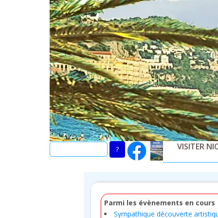
Skip
to
main
content
VISITER NI
Parmi les évènements en cours
Sympathique découverte artistiq