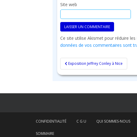
Site web
Ce site utilise Akismet pour réduire les
données de vos commentaires sont tr
Navigation
Exposition Jeffrey Conley à Nice
de
l’article
CONFIDENTIALITÉ
C G U
QUI SOMMES-NOUS
SOMMAIRE