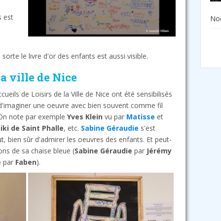
s est
Noë
orte le livre d'or des enfants est aussi visible.
la ville de Nice
cueils de Loisirs de la Ville de Nice ont été sensibilisés
s d'imaginer une oeuvre avec bien souvent comme fil
. On note par exemple
Yves Klein
vu par
Matisse
et
iki de Saint Phalle
, etc.
Sabine Géraudie
s'est
t, bien sûr d'admirer les oeuvres des enfants. Et peut-
ions de sa chaise bleue (
Sabine Géraudie
par
Jérémy
e
par
Faben
).