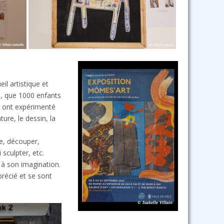
o
il artistique et
i", que 1000 enfants
et ont expérimenté
ure, le dessin, la
e, découper,
 sculpter, etc.
 à son imagination.
récié et se sont