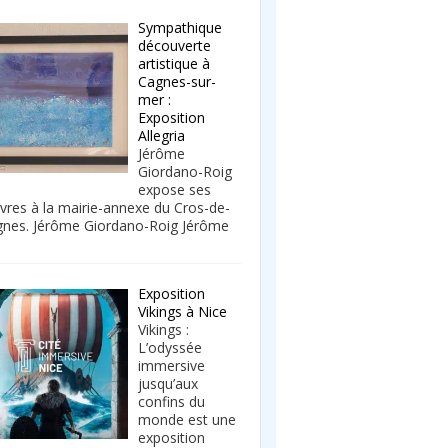
Sympathique
découverte
artistique à
Cagnes-sur-
mer :
Exposition
Allegria
Jérôme
Giordano-Roig
expose ses
res à la mairie-annexe du Cros-de-
nes. Jérôme Giordano-Roig Jérôme
Exposition
Vikings à Nice
Vikings :
L’odyssée
immersive
jusqu’aux
confins du
monde est une
exposition