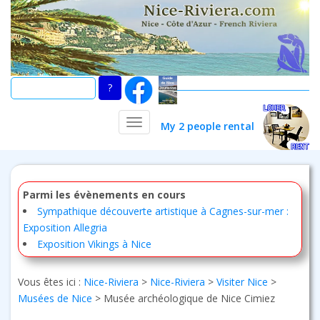
Skip
to
main
content
TOGGLE NAVIGATION
My 2 people rental
Parmi les évènements en cours
Sympathique découverte artistique à Cagnes-sur-mer :
Exposition Allegria
Exposition Vikings à Nice
Vous êtes ici :
Nice-Riviera
>
Nice-Riviera
>
Visiter Nice
>
Musées de Nice
>
Musée archéologique de Nice Cimiez