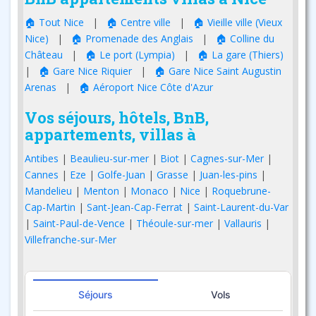
🏠 Tout Nice
|
🏠 Centre ville
|
🏠 Vieille ville (Vieux
Nice)
|
🏠 Promenade des Anglais
|
🏠 Colline du
Château
|
🏠 Le port (Lympia)
|
🏠 La gare (Thiers)
|
🏠 Gare Nice Riquier
|
🏠 Gare Nice Saint Augustin
Arenas
|
🏠 Aéroport Nice Côte d'Azur
Vos séjours, hôtels, BnB,
appartements, villas à
Antibes
|
Beaulieu-sur-mer
|
Biot
|
Cagnes-sur-Mer
|
Cannes
|
Eze
|
Golfe-Juan
|
Grasse
|
Juan-les-pins
|
Mandelieu
|
Menton
|
Monaco
|
Nice
|
Roquebrune-
Cap-Martin
|
Sant-Jean-Cap-Ferrat
|
Saint-Laurent-du-Var
|
Saint-Paul-de-Vence
|
Théoule-sur-mer
|
Vallauris
|
Villefranche-sur-Mer