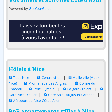
Vos billets et activités Côte d'Azur
Powered by
GetYourGuide
Hôtels à Nice
🏨 Tout Nice
|
🏨 Centre ville
|
🏨 Vieille ville (Vieux
Nice)
|
🏨 Promenade des Anglais
|
🏨 Colline du
Château
|
🏨 Port (Lympia)
|
🏨 La gare (Thiers)
|
🏨
Gare Nice Riquier
|
🏨 Gare Saint Augustin / Arenas
|
🏨 Aéroport de Nice Côted'Azur
BnB appartements villas à Nice