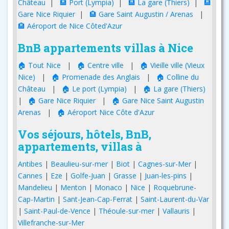
Château
|
🏨 Port (Lympia)
|
🏨 La gare (Thiers)
|
🏨
Gare Nice Riquier
|
🏨 Gare Saint Augustin / Arenas
|
🏨 Aéroport de Nice Côted'Azur
BnB appartements villas à Nice
🏠 Tout Nice
|
🏠 Centre ville
|
🏠 Vieille ville (Vieux
Nice)
|
🏠 Promenade des Anglais
|
🏠 Colline du
Château
|
🏠 Le port (Lympia)
|
🏠 La gare (Thiers)
|
🏠 Gare Nice Riquier
|
🏠 Gare Nice Saint Augustin
Arenas
|
🏠 Aéroport Nice Côte d'Azur
Vos séjours, hôtels, BnB,
appartements, villas à
Antibes
|
Beaulieu-sur-mer
|
Biot
|
Cagnes-sur-Mer
|
Cannes
|
Eze
|
Golfe-Juan
|
Grasse
|
Juan-les-pins
|
Mandelieu
|
Menton
|
Monaco
|
Nice
|
Roquebrune-
Cap-Martin
|
Sant-Jean-Cap-Ferrat
|
Saint-Laurent-du-Var
|
Saint-Paul-de-Vence
|
Théoule-sur-mer
|
Vallauris
|
Villefranche-sur-Mer