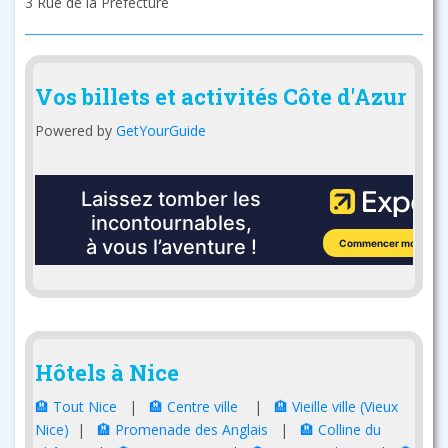
3 Rue de la Préfecture
Vos billets et activités Côte d'Azur
Powered by
GetYourGuide
Hôtels à Nice
🏨 Tout Nice
|
🏨 Centre ville
|
🏨 Vieille ville (Vieux
Nice)
|
🏨 Promenade des Anglais
|
🏨 Colline du