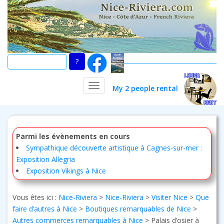
Skip
to
main
content
TOGGLE NAVIGATION
My 2 people rental
Parmi les évènements en cours
Sympathique découverte artistique à Cagnes-sur-mer :
Exposition Allegria
Exposition Vikings à Nice
Vous êtes ici :
Nice-Riviera
>
Nice-Riviera
>
Visiter Nice
>
Que
faire d’autres à Nice
>
Boutiques remarquables de Nice
>
Autres commerces remarquables à Nice
>
Palais d’osier à