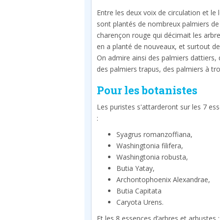
Entre les deux voix de circulation et l
sont plantés de nombreux palmiers de di
charençon rouge qui décimait les arbres
en a planté de nouveaux, et surtout des
On admire ainsi des palmiers dattiers, d
des palmiers trapus, des palmiers à tro
Pour les botanistes
Les puristes s'attarderont sur les 7 e
:
Syagrus romanzoffiana,
Washingtonia filifera,
Washingtonia robusta,
Butia Yatay,
Archontophoenix Alexandrae,
Butia Capitata
Caryota Urens.
Et les 8 essences d’arbres et arbustes :