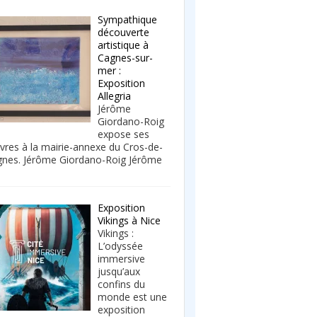
Sympathique
découverte
artistique à
Cagnes-sur-
mer :
Exposition
Allegria
Jérôme
Giordano-Roig
expose ses
res à la mairie-annexe du Cros-de-
nes. Jérôme Giordano-Roig Jérôme
Exposition
Vikings à Nice
Vikings :
L’odyssée
immersive
jusqu’aux
confins du
monde est une
exposition