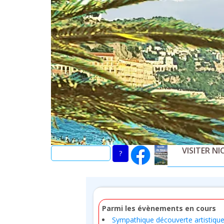
Skip
to
main
content
VISITER NI
Parmi les évènements en cours
Sympathique découverte artistique