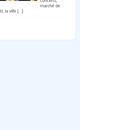
concerts,
marché de
l, la ville
[…]