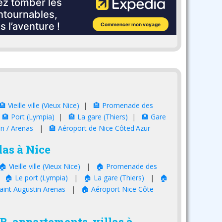
🏨 Vieille ville (Vieux Nice)
|
🏨 Promenade des
|
🏨 Port (Lympia)
|
🏨 La gare (Thiers)
|
🏨 Gare
in / Arenas
|
🏨 Aéroport de Nice Côted'Azur
as à Nice
🏠 Vieille ville (Vieux Nice)
|
🏠 Promenade des
|
🏠 Le port (Lympia)
|
🏠 La gare (Thiers)
|
🏠
aint Augustin Arenas
|
🏠 Aéroport Nice Côte
nB, appartements, villas à