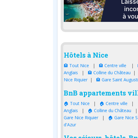
Hôtels à Nice
🏨 Tout Nice
|
🏨 Centre ville
|
Anglais
|
🏨 Colline du Château
Nice Riquier
|
🏨 Gare Saint August
BnB appartements vill
🏠 Tout Nice
|
🏠 Centre ville
|
Anglais
|
🏠 Colline du Château
Gare Nice Riquier
|
🏠 Gare Nice S
d'Azur
Vos séjours, hôtels, B