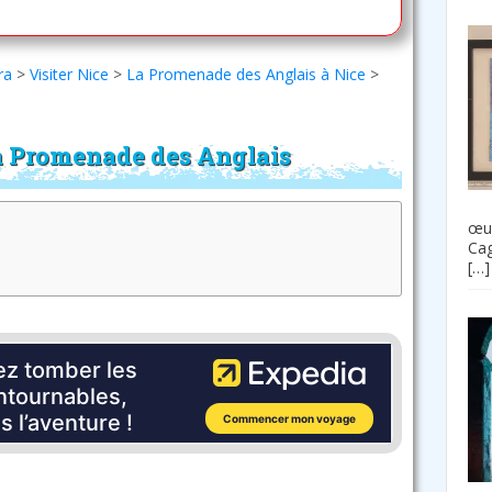
ra
>
Visiter Nice
>
La Promenade des Anglais à Nice
>
a Promenade des Anglais
œuv
Cag
[…]