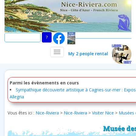
Skip
to
main
content
TOGGLE NAVIGATION
My 2 people rental
Parmi les évènements en cours
Sympathique découverte artistique à Cagnes-sur-mer : Expos
Allegria
Vous êtes ici :
Nice-Riviera
>
Nice-Riviera
>
Visiter Nice
>
Musées 
Musée des