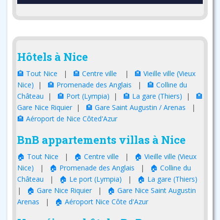
Hôtels à Nice
🏨 Tout Nice
|
🏨 Centre ville
|
🏨 Vieille ville (Vieux
Nice)
|
🏨 Promenade des Anglais
|
🏨 Colline du
Château
|
🏨 Port (Lympia)
|
🏨 La gare (Thiers)
|
🏨
Gare Nice Riquier
|
🏨 Gare Saint Augustin / Arenas
|
🏨 Aéroport de Nice Côted'Azur
BnB appartements villas à Nice
🏠 Tout Nice
|
🏠 Centre ville
|
🏠 Vieille ville (Vieux
Nice)
|
🏠 Promenade des Anglais
|
🏠 Colline du
Château
|
🏠 Le port (Lympia)
|
🏠 La gare (Thiers)
|
🏠 Gare Nice Riquier
|
🏠 Gare Nice Saint Augustin
Arenas
|
🏠 Aéroport Nice Côte d'Azur