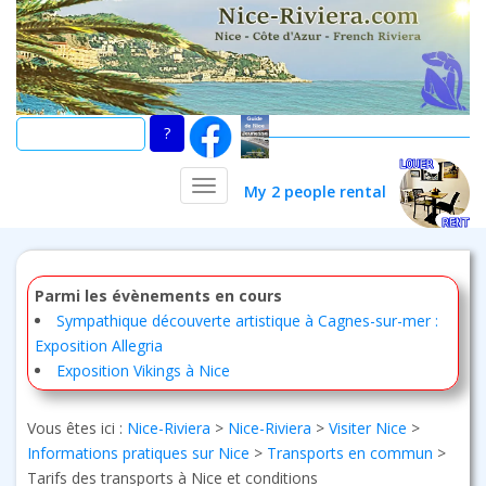
Skip
to
main
content
TOGGLE NAVIGATION
My 2 people rental
Parmi les évènements en cours
Sympathique découverte artistique à Cagnes-sur-mer :
Exposition Allegria
Exposition Vikings à Nice
Vous êtes ici :
Nice-Riviera
>
Nice-Riviera
>
Visiter Nice
>
Informations pratiques sur Nice
>
Transports en commun
>
Tarifs des transports à Nice et conditions