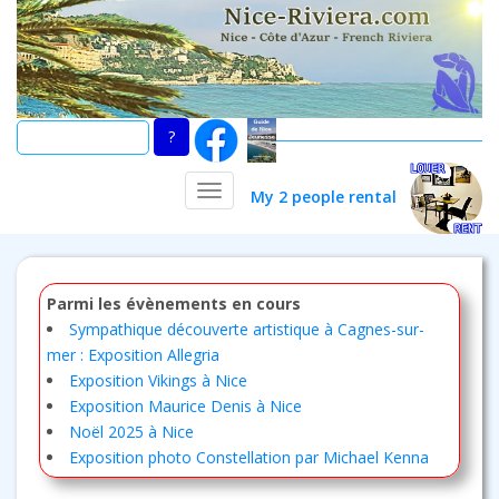
Skip
to
main
content
TOGGLE NAVIGATION
My 2 people rental
Parmi les évènements en cours
Sympathique découverte artistique à Cagnes-sur-
mer : Exposition Allegria
Exposition Vikings à Nice
Exposition Maurice Denis à Nice
Noël 2025 à Nice
Exposition photo Constellation par Michael Kenna