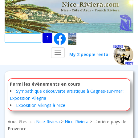
Skip
to
main
content
TOGGLE NAVIGATION
My 2 people rental
Parmi les évènements en cours
Sympathique découverte artistique à Cagnes-sur-mer :
Exposition Allegria
Exposition Vikings à Nice
Vous êtes ici :
Nice-Riviera
>
Nice-Riviera
>
L’arrière-pays de
Provence