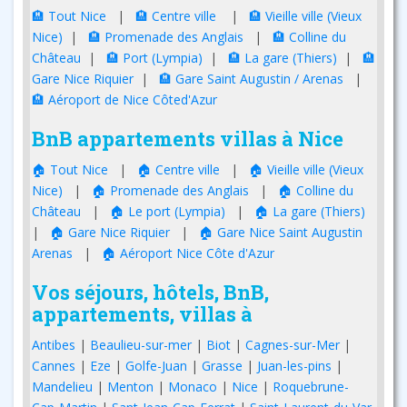
🏨 Tout Nice
|
🏨 Centre ville
|
🏨 Vieille ville (Vieux
Nice)
|
🏨 Promenade des Anglais
|
🏨 Colline du
Château
|
🏨 Port (Lympia)
|
🏨 La gare (Thiers)
|
🏨
Gare Nice Riquier
|
🏨 Gare Saint Augustin / Arenas
|
🏨 Aéroport de Nice Côted'Azur
BnB appartements villas à Nice
🏠 Tout Nice
|
🏠 Centre ville
|
🏠 Vieille ville (Vieux
Nice)
|
🏠 Promenade des Anglais
|
🏠 Colline du
Château
|
🏠 Le port (Lympia)
|
🏠 La gare (Thiers)
|
🏠 Gare Nice Riquier
|
🏠 Gare Nice Saint Augustin
Arenas
|
🏠 Aéroport Nice Côte d'Azur
Vos séjours, hôtels, BnB,
appartements, villas à
Antibes
|
Beaulieu-sur-mer
|
Biot
|
Cagnes-sur-Mer
|
Cannes
|
Eze
|
Golfe-Juan
|
Grasse
|
Juan-les-pins
|
Mandelieu
|
Menton
|
Monaco
|
Nice
|
Roquebrune-