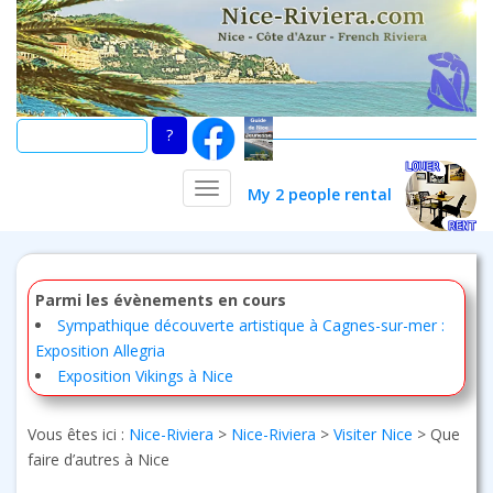
Skip
to
main
content
TOGGLE NAVIGATION
My 2 people rental
Parmi les évènements en cours
Sympathique découverte artistique à Cagnes-sur-mer :
Exposition Allegria
Exposition Vikings à Nice
Vous êtes ici :
Nice-Riviera
>
Nice-Riviera
>
Visiter Nice
>
Que
faire d’autres à Nice