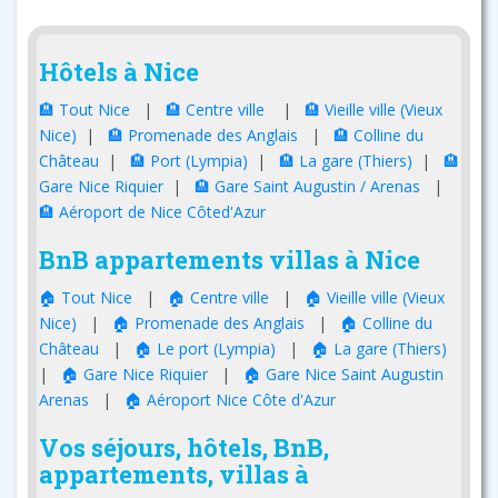
Hôtels à Nice
🏨 Tout Nice
|
🏨 Centre ville
|
🏨 Vieille ville (Vieux
Nice)
|
🏨 Promenade des Anglais
|
🏨 Colline du
Château
|
🏨 Port (Lympia)
|
🏨 La gare (Thiers)
|
🏨
Gare Nice Riquier
|
🏨 Gare Saint Augustin / Arenas
|
🏨 Aéroport de Nice Côted'Azur
BnB appartements villas à Nice
🏠 Tout Nice
|
🏠 Centre ville
|
🏠 Vieille ville (Vieux
Nice)
|
🏠 Promenade des Anglais
|
🏠 Colline du
Château
|
🏠 Le port (Lympia)
|
🏠 La gare (Thiers)
|
🏠 Gare Nice Riquier
|
🏠 Gare Nice Saint Augustin
Arenas
|
🏠 Aéroport Nice Côte d'Azur
Vos séjours, hôtels, BnB,
appartements, villas à