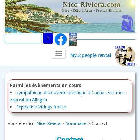
Skip
to
main
content
TOGGLE NAVIGATION
My 2 people rental
Parmi les évènements en cours
Sympathique découverte artistique à Cagnes-sur-mer :
Exposition Allegria
Exposition Vikings à Nice
Vous êtes ici :
Nice-Riviera
>
Sommaire
>
Contact
Contact