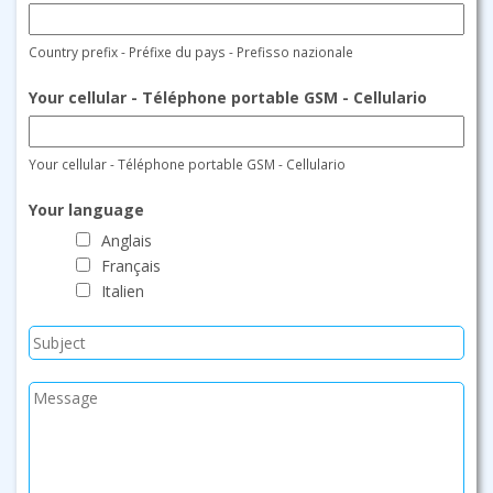
i
m
l
/
Country prefix - Préfixe du pays - Prefisso nazionale
*
N
o
Your cellular - Téléphone portable GSM - Cellulario
m
e
Your cellular - Téléphone portable GSM - Cellulario
*
Your language
Anglais
Français
Italien
S
u
b
Y
j
o
e
u
c
r
t