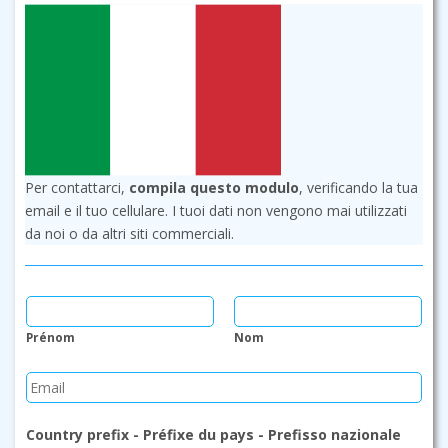
Per contattarci,
compila questo modulo
, verificando la tua
email e il tuo cellulare. I tuoi dati non vengono mai utilizzati
da noi o da altri siti commerciali.
N
a
Prénom
Nom
m
e
E
/
m
N
a
Country prefix - Préfixe du pays - Prefisso nazionale
o