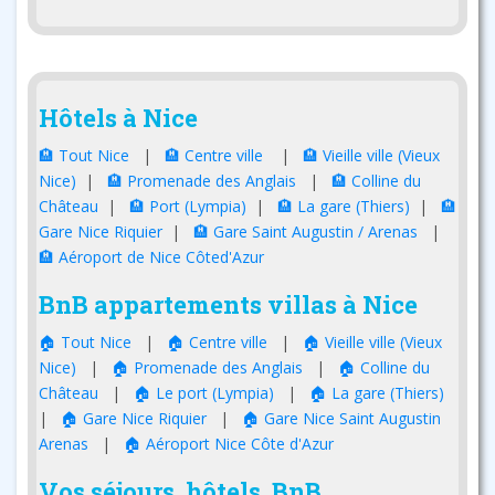
Hôtels à Nice
🏨 Tout Nice
|
🏨 Centre ville
|
🏨 Vieille ville (Vieux
Nice)
|
🏨 Promenade des Anglais
|
🏨 Colline du
Château
|
🏨 Port (Lympia)
|
🏨 La gare (Thiers)
|
🏨
Gare Nice Riquier
|
🏨 Gare Saint Augustin / Arenas
|
🏨 Aéroport de Nice Côted'Azur
BnB appartements villas à Nice
🏠 Tout Nice
|
🏠 Centre ville
|
🏠 Vieille ville (Vieux
Nice)
|
🏠 Promenade des Anglais
|
🏠 Colline du
Château
|
🏠 Le port (Lympia)
|
🏠 La gare (Thiers)
|
🏠 Gare Nice Riquier
|
🏠 Gare Nice Saint Augustin
Arenas
|
🏠 Aéroport Nice Côte d'Azur
Vos séjours, hôtels, BnB,