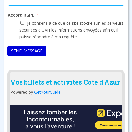
M
*
e
s
Accord RGPD
*
s
Je consens à ce que ce site stocke sur les serveurs
a
sécurisés d'OVH les informations envoyées afin qu’il
g
puisse répondre à ma requête.
e
*
SEND MESSAGE
Vos billets et activités Côte d'Azur
Powered by
GetYourGuide