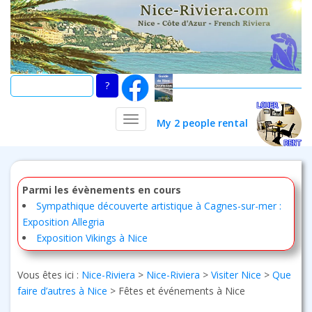
Skip
to
main
content
TOGGLE NAVIGATION
My 2 people rental
Parmi les évènements en cours
Sympathique découverte artistique à Cagnes-sur-mer :
Exposition Allegria
Exposition Vikings à Nice
Vous êtes ici :
Nice-Riviera
>
Nice-Riviera
>
Visiter Nice
>
Que
faire d’autres à Nice
>
Fêtes et événements à Nice