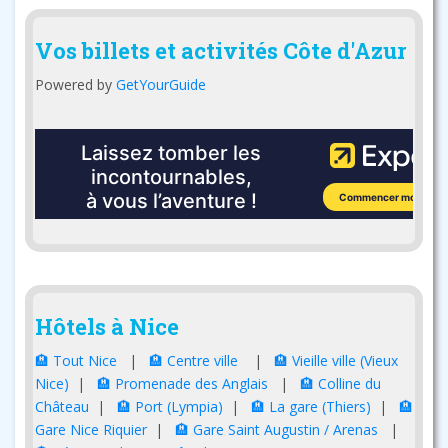
Vos billets et activités Côte d'Azur
Powered by
GetYourGuide
Hôtels à Nice
🏨 Tout Nice
|
🏨 Centre ville
|
🏨 Vieille ville (Vieux
Nice)
|
🏨 Promenade des Anglais
|
🏨 Colline du
Château
|
🏨 Port (Lympia)
|
🏨 La gare (Thiers)
|
🏨
Gare Nice Riquier
|
🏨 Gare Saint Augustin / Arenas
|