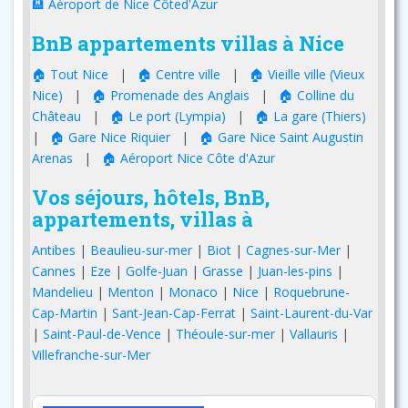
🏨 Aéroport de Nice Côted'Azur
BnB appartements villas à Nice
🏠 Tout Nice
|
🏠 Centre ville
|
🏠 Vieille ville (Vieux
Nice)
|
🏠 Promenade des Anglais
|
🏠 Colline du
Château
|
🏠 Le port (Lympia)
|
🏠 La gare (Thiers)
|
🏠 Gare Nice Riquier
|
🏠 Gare Nice Saint Augustin
Arenas
|
🏠 Aéroport Nice Côte d'Azur
Vos séjours, hôtels, BnB,
appartements, villas à
Antibes
|
Beaulieu-sur-mer
|
Biot
|
Cagnes-sur-Mer
|
Cannes
|
Eze
|
Golfe-Juan
|
Grasse
|
Juan-les-pins
|
Mandelieu
|
Menton
|
Monaco
|
Nice
|
Roquebrune-
Cap-Martin
|
Sant-Jean-Cap-Ferrat
|
Saint-Laurent-du-Var
|
Saint-Paul-de-Vence
|
Théoule-sur-mer
|
Vallauris
|
Villefranche-sur-Mer