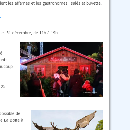
ent les affamés et les gastronomes : salés et buvette,
s
 et 31 décembre, de 11h à 19h
té
fants
beaucoup
u 25
possible de
e La Boite à