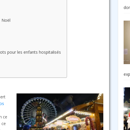
do
e Noël
s
ots pour les enfants hospitalisés
exp
ert
fos
h ce
, ce