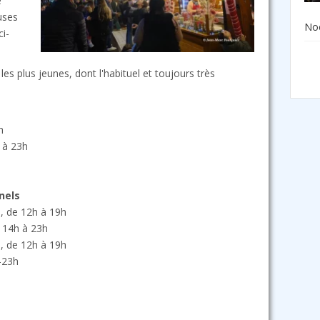
e
uses
Noë
ci-
s plus jeunes, dont l'habituel et toujours très
h
h à 23h
nels
, de 12h à 19h
 14h à 23h
, de 12h à 19h
h-23h