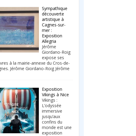
Sympathique
découverte
artistique à
Cagnes-sur-
mer :
Exposition
Allegria
Jérôme
Giordano-Roig
expose ses
res à la mairie-annexe du Cros-de-
nes. Jérôme Giordano-Roig Jérôme
Exposition
Vikings à Nice
Vikings :
L’odyssée
immersive
jusqu’aux
confins du
monde est une
exposition