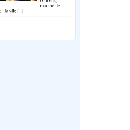
concerts,
marché de
l, la ville
[…]