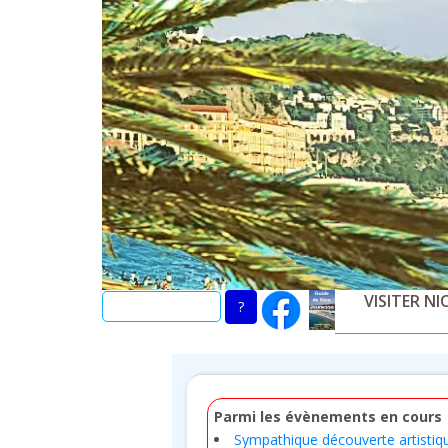
Skip
to
main
content
VISITER NI
Parmi les évènements en cours
Sympathique découverte artistiq