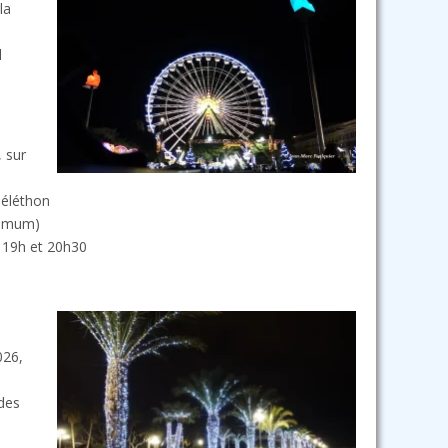
la
l
 sur
Téléthon
ximum)
 19h et 20h30
026,
 des