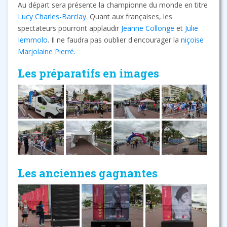
Au départ sera présente la championne du monde en titre
Lucy Charles-Barclay
. Quant aux françaises, les
spectateurs pourront applaudir
Jeanne Collonge
et
Julie
Iemmolo
. Il ne faudra pas oublier d'encourager la
niçoise
Marjolaine Pierré.
Les préparatifs en images
Les anciennes gagnantes