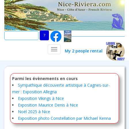
Skip
to
main
content
TOGGLE NAVIGATION
My 2 people rental
Parmi les évènements en cours
Sympathique découverte artistique à Cagnes-sur-
mer : Exposition Allegria
Exposition Vikings à Nice
Exposition Maurice Denis à Nice
Noël 2025 à Nice
Exposition photo Constellation par Michael Kenna