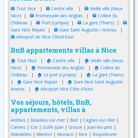
🏨 Tout Nice
|
🏨 Centre ville
|
🏨 Vieille ville (Vieux
Nice)
|
🏨 Promenade des Anglais
|
🏨 Colline du
Château
|
🏨 Port (Lympia)
|
🏨 La gare (Thiers)
|
🏨
Gare Nice Riquier
|
🏨 Gare Saint Augustin / Arenas
|
🏨 Aéroport de Nice Côted'Azur
BnB appartements villas à Nice
🏠 Tout Nice
|
🏠 Centre ville
|
🏠 Vieille ville (Vieux
Nice)
|
🏠 Promenade des Anglais
|
🏠 Colline du
Château
|
🏠 Le port (Lympia)
|
🏠 La gare (Thiers)
|
🏠 Gare Nice Riquier
|
🏠 Gare Nice Saint Augustin
Arenas
|
🏠 Aéroport Nice Côte d'Azur
Vos séjours, hôtels, BnB,
appartements, villas à
Antibes
|
Beaulieu-sur-mer
|
Biot
|
Cagnes-sur-Mer
|
Cannes
|
Eze
|
Golfe-Juan
|
Grasse
|
Juan-les-pins
|
Mandelieu
|
Menton
|
Monaco
|
Nice
|
Roquebrune-