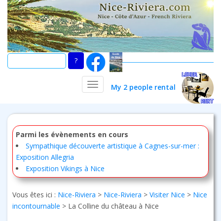
Skip
to
main
content
TOGGLE NAVIGATION
My 2 people rental
Parmi les évènements en cours
Sympathique découverte artistique à Cagnes-sur-mer :
Exposition Allegria
Exposition Vikings à Nice
Vous êtes ici :
Nice-Riviera
>
Nice-Riviera
>
Visiter Nice
>
Nice
incontournable
>
La Colline du château à Nice