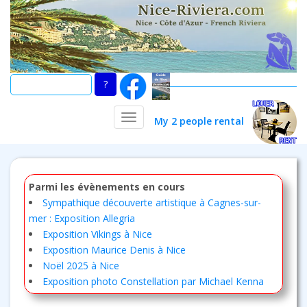
Skip
to
main
content
TOGGLE NAVIGATION
My 2 people rental
Parmi les évènements en cours
Sympathique découverte artistique à Cagnes-sur-
mer : Exposition Allegria
Exposition Vikings à Nice
Exposition Maurice Denis à Nice
Noël 2025 à Nice
Exposition photo Constellation par Michael Kenna