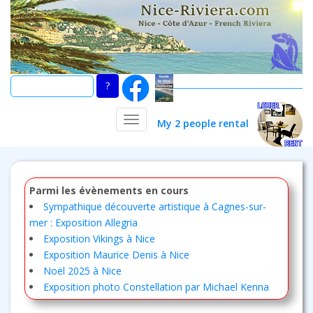
Skip
to
main
content
TOGGLE NAVIGATION
My 2 people rental
Parmi les évènements en cours
Sympathique découverte artistique à Cagnes-sur-
mer : Exposition Allegria
Exposition Vikings à Nice
Exposition Maurice Denis à Nice
Noël 2025 à Nice
Exposition photo Constellation par Michael Kenna