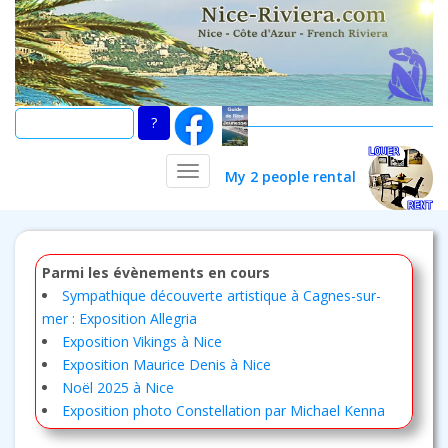
Skip
to
main
content
TOGGLE NAVIGATION
My 2 people rental
Parmi les évènements en cours
Sympathique découverte artistique à Cagnes-sur-
mer : Exposition Allegria
Exposition Vikings à Nice
Exposition Maurice Denis à Nice
Noël 2025 à Nice
Exposition photo Constellation par Michael Kenna