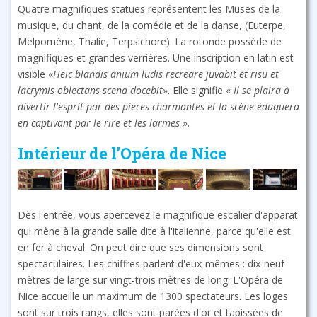
Quatre magnifiques statues représentent les Muses de la
musique, du chant, de la comédie et de la danse, (Euterpe,
Melpomène, Thalie, Terpsichore). La rotonde possède de
magnifiques et grandes verrières. Une inscription en latin est
visible «
Heic blandis anium ludis recreare juvabit et risu et
lacrymis oblectans scena docebit
». Elle signifie «
Il se plaira à
divertir l'esprit par des pièces charmantes et la scène éduquera
en captivant par le rire et les larmes
».
Intérieur de l’Opéra de Nice
Dès l'entrée, vous apercevez le magnifique escalier d'apparat
qui mène à la grande salle dite à l'italienne, parce qu'elle est
en fer à cheval. On peut dire que ses dimensions sont
spectaculaires. Les chiffres parlent d'eux-mêmes : dix-neuf
mètres de large sur vingt-trois mètres de long. L'Opéra de
Nice accueille un maximum de 1300 spectateurs. Les loges
sont sur trois rangs, elles sont parées d'or et tapissées de