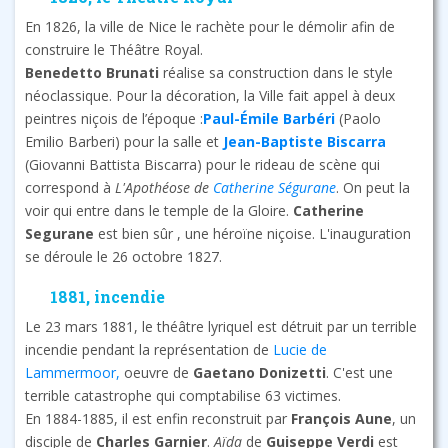
En 1826, la ville de Nice le rachète pour le démolir afin de
construire le Théâtre Royal.
Benedetto Brunati
réalise sa construction dans le style
néoclassique. Pour la décoration, la Ville fait appel à deux
peintres niçois de l’époque :
Paul-Émile Barbéri
(Paolo
Emilio Barberi) pour la salle et
Jean-Baptiste Biscarra
(Giovanni Battista Biscarra) pour le rideau de scène qui
correspond à
L'Apothéose de
Catherine Ségurane
. On peut la
voir qui entre dans le temple de la Gloire.
Catherine
Segurane
est bien sûr , une héroïne niçoise. L'inauguration
se déroule le 26 octobre 1827.
1881, incendie
Le 23 mars 1881, le théâtre lyriquel est détruit par un terrible
incendie pendant la représentation de
Lucie de
Lammermoor,
oeuvre de
Gaetano Donizetti
. C'est une
terrible catastrophe qui comptabilise 63 victimes.
En 1884-1885, il est enfin reconstruit par
François Aune
, un
disciple de
Charles Garnier
.
Aïda
de
Guiseppe Verdi
est