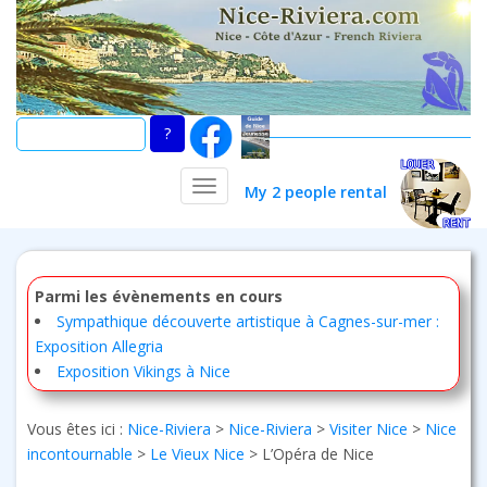
Skip
to
main
content
TOGGLE NAVIGATION
My 2 people rental
Parmi les évènements en cours
Sympathique découverte artistique à Cagnes-sur-mer :
Exposition Allegria
Exposition Vikings à Nice
Vous êtes ici :
Nice-Riviera
>
Nice-Riviera
>
Visiter Nice
>
Nice
incontournable
>
Le Vieux Nice
>
L’Opéra de Nice