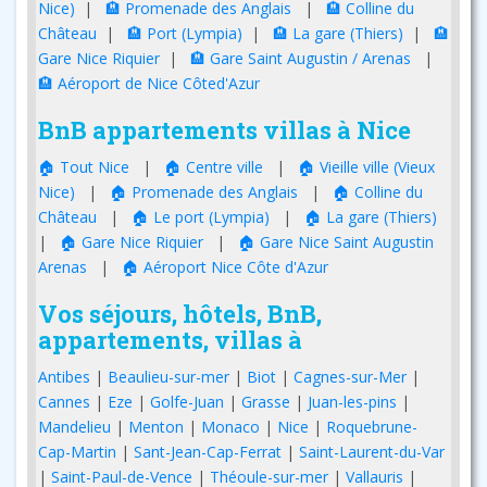
Nice)
|
🏨 Promenade des Anglais
|
🏨 Colline du
Château
|
🏨 Port (Lympia)
|
🏨 La gare (Thiers)
|
🏨
Gare Nice Riquier
|
🏨 Gare Saint Augustin / Arenas
|
🏨 Aéroport de Nice Côted'Azur
BnB appartements villas à Nice
🏠 Tout Nice
|
🏠 Centre ville
|
🏠 Vieille ville (Vieux
Nice)
|
🏠 Promenade des Anglais
|
🏠 Colline du
Château
|
🏠 Le port (Lympia)
|
🏠 La gare (Thiers)
|
🏠 Gare Nice Riquier
|
🏠 Gare Nice Saint Augustin
Arenas
|
🏠 Aéroport Nice Côte d'Azur
Vos séjours, hôtels, BnB,
appartements, villas à
Antibes
|
Beaulieu-sur-mer
|
Biot
|
Cagnes-sur-Mer
|
Cannes
|
Eze
|
Golfe-Juan
|
Grasse
|
Juan-les-pins
|
Mandelieu
|
Menton
|
Monaco
|
Nice
|
Roquebrune-
Cap-Martin
|
Sant-Jean-Cap-Ferrat
|
Saint-Laurent-du-Var
|
Saint-Paul-de-Vence
|
Théoule-sur-mer
|
Vallauris
|